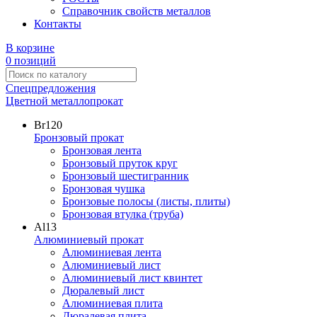
Справочник свойств металлов
Контакты
В корзине
0 позиций
Спецпредложения
Цветной металлопрокат
Br
120
Бронзовый прокат
Бронзовая лента
Бронзовый пруток круг
Бронзовый шестигранник
Бронзовая чушка
Бронзовые полосы (листы, плиты)
Бронзовая втулка (труба)
Al
13
Алюминиевый прокат
Алюминиевая лента
Алюминиевый лист
Алюминиевый лист квинтет
Дюралевый лист
Алюминиевая плита
Дюралевая плита