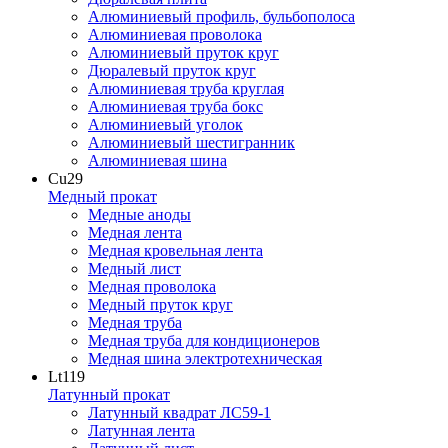
Алюминиевый профиль, бульбополоса
Алюминиевая проволока
Алюминиевый пруток круг
Дюралевый пруток круг
Алюминиевая труба круглая
Алюминиевая труба бокс
Алюминиевый уголок
Алюминиевый шестигранник
Алюминиевая шина
Cu
29
Медный прокат
Медные аноды
Медная лента
Медная кровельная лента
Медный лист
Медная проволока
Медный пруток круг
Медная труба
Медная труба для кондиционеров
Медная шина электротехническая
Lt
119
Латунный прокат
Латунный квадрат ЛС59-1
Латунная лента