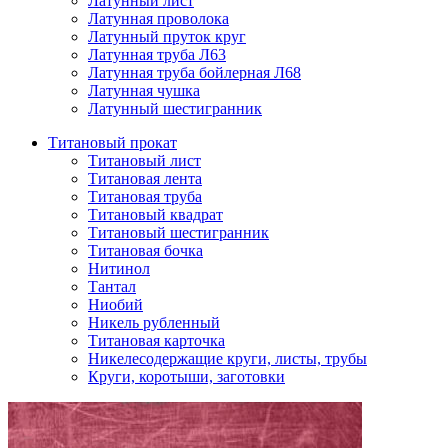
Латунный лист
Латунная проволока
Латунный пруток круг
Латунная труба Л63
Латунная труба бойлерная Л68
Латунная чушка
Латунный шестигранник
Титановый прокат
Титановый лист
Титановая лента
Титановая труба
Титановый квадрат
Титановый шестигранник
Титановая бочка
Нитинол
Тантал
Ниобий
Никель рубленный
Титановая карточка
Никелесодержащие круги, листы, трубы
Круги, коротыши, заготовки