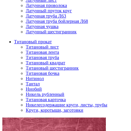
Латунный лист
Латунная проволока
Латунный пруток круг
Латунная труба Л63
Латунная труба бойлерная Л68
Латунная чушка
Латунный шестигранник
Титановый прокат
Титановый лист
Титановая лента
Титановая труба
Титановый квадрат
Титановый шестигранник
Титановая бочка
Нитинол
Тантал
Ниобий
Никель рубленный
Титановая карточка
Никелесодержащие круги, листы, трубы
Круги, коротыши, заготовки