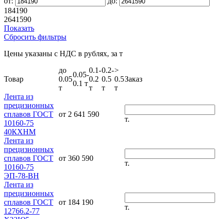
от:
до:
184190
2641590
Показать
Сбросить фильтры
Цены указаны с НДС в рублях, за т
до
0.1-
0.2-
>
0.05-
Товар
0.05
0.2
0.5
0.5
Заказ
0.1 т
т
т
т
т
Лента из
прецизионных
сплавов ГОСТ
от 2 641 590
т.
10160-75
40КХНМ
Лента из
прецизионных
сплавов ГОСТ
от 360 590
т.
10160-75
ЭП-78-ВН
Лента из
прецизионных
сплавов ГОСТ
от 184 190
т.
12766.2-77