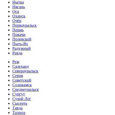
Нытва
Нягань
Оса
Оханск
Очёр
Первоуральск
Пермь
Покачи
Полевской
Пыть-Ях
Радужный
Ревда
Реж
Салехард
Североуральск
Серов
Советский
Соликамск
Среднеуральск
Сургут
Сухой Лог
Сысерть
Тавда
Талица