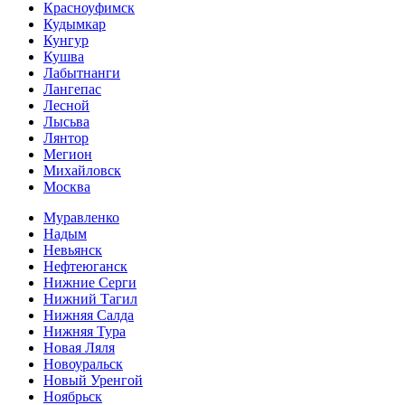
Красноуфимск
Кудымкар
Кунгур
Кушва
Лабытнанги
Лангепас
Лесной
Лысьва
Лянтор
Мегион
Михайловск
Москва
Муравленко
Надым
Невьянск
Нефтеюганск
Нижние Серги
Нижний Тагил
Нижняя Салда
Нижняя Тура
Новая Ляля
Новоуральск
Новый Уренгой
Ноябрьск