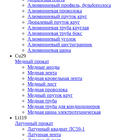
Алюминиевый профиль, бульбополоса
Алюминиевая проволока
Алюминиевый пруток круг
Дюралевый пруток круг
Алюминиевая труба круглая
Алюминиевая труба бокс
Алюминиевый уголок
Алюминиевый шестигранник
Алюминиевая шина
Cu
29
Медный прокат
Медные аноды
Медная лента
Медная кровельная лента
Медный лист
Медная проволока
Медный пруток круг
Медная труба
Медная труба для кондиционеров
Медная шина электротехническая
Lt
119
Латунный прокат
Латунный квадрат ЛС59-1
Латунная лента