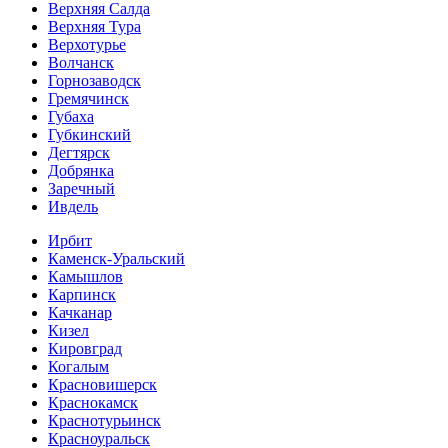
Верхняя Салда
Верхняя Тура
Верхотурье
Волчанск
Горнозаводск
Гремячинск
Губаха
Губкинский
Дегтярск
Добрянка
Заречный
Ивдель
Ирбит
Каменск-Уральский
Камышлов
Карпинск
Качканар
Кизел
Кировград
Когалым
Красновишерск
Краснокамск
Краснотурьинск
Красноуральск