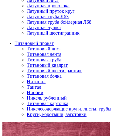
Латунный лист
Латунная проволока
Латунный пруток круг
Латунная труба Л63
Латунная труба бойлерная Л68
Латунная чушка
Латунный шестигранник
Титановый прокат
Титановый лист
Титановая лента
Титановая труба
Титановый квадрат
Титановый шестигранник
Титановая бочка
Нитинол
Тантал
Ниобий
Никель рубленный
Титановая карточка
Никелесодержащие круги, листы, трубы
Круги, коротыши, заготовки