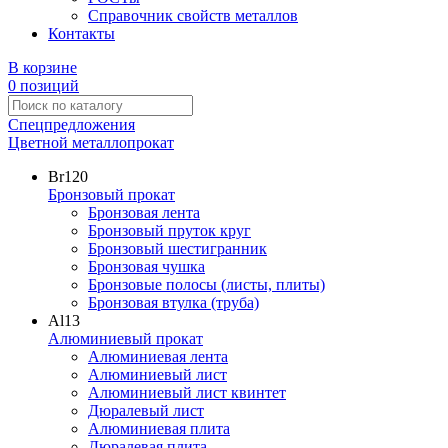
Справочник свойств металлов
Контакты
В корзине
0 позиций
Спецпредложения
Цветной металлопрокат
Br
120
Бронзовый прокат
Бронзовая лента
Бронзовый пруток круг
Бронзовый шестигранник
Бронзовая чушка
Бронзовые полосы (листы, плиты)
Бронзовая втулка (труба)
Al
13
Алюминиевый прокат
Алюминиевая лента
Алюминиевый лист
Алюминиевый лист квинтет
Дюралевый лист
Алюминиевая плита
Дюралевая плита