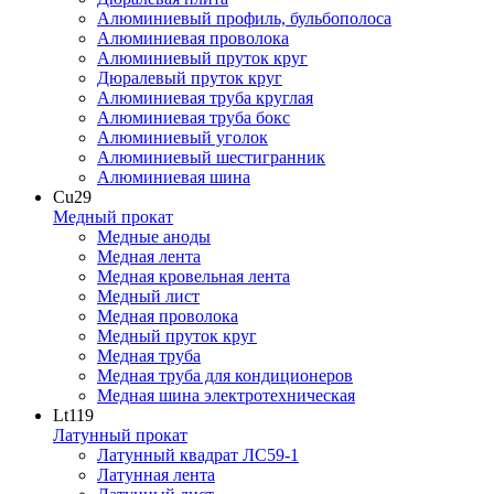
Алюминиевый профиль, бульбополоса
Алюминиевая проволока
Алюминиевый пруток круг
Дюралевый пруток круг
Алюминиевая труба круглая
Алюминиевая труба бокс
Алюминиевый уголок
Алюминиевый шестигранник
Алюминиевая шина
Cu
29
Медный прокат
Медные аноды
Медная лента
Медная кровельная лента
Медный лист
Медная проволока
Медный пруток круг
Медная труба
Медная труба для кондиционеров
Медная шина электротехническая
Lt
119
Латунный прокат
Латунный квадрат ЛС59-1
Латунная лента